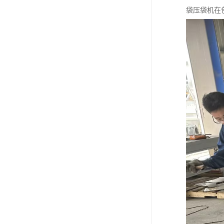
袋压袋机在