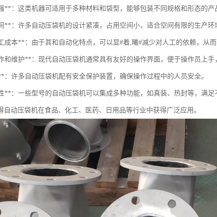
适应性强**：这类机器可适用于多种材料和袋型，能够包装不同规格和形态的产
节省空间**：许多自动压袋机的设计紧凑，占用空间小，适合空间有限的生产环
少人工成本**：由于其和自动化特点，可以显#着,曦#减少对人工的依赖，从
易于操作和维护**：现代自动压袋机通常具有友好的操作界面，便于操作员上
全性**：许多自动压袋机配有安全保护装置，确保操作过程中的人员安全。
多功能性**：一些型号的自动压袋机可以集成多种功能，如真装、热封等，满
得自动压袋机在食品、化工、医药、日用品等行业中获得广泛应用。