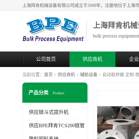
上海拜肯机械
bulk process equipment 
公司首页
供应商机
企业
当前位置：
首页
>
供应商机
>
辅助设备
> 自动取样器 定制
产品分类
Product
供应链斗式提升机
供应BPE拜肯TCS200链管
散料卸料系统