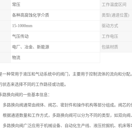
常压
工作温度区间
各种高腐蚀化学介质
类型(通道位置)
15-1000mm
驱动方式
气压传动
工作电压
电厂、冶金、新能源
包装材质
物流
是一种常用于液压和气动系统中的阀门，主要用于控制流体的流向和分配
的状态来选择不同的工作路径或功能。
多路换向阀的一些基本信息：
结构**：多路换向阀通常由阀体、阀芯、密封件和操作机构等部分组成。阀芯
类型**：根据通道数量和工作方式，多路换向阀可以分为不同的类型，如双向
应用**：多路换向阀广泛应用于机械设备、自动化生产线、液压挖掘机、机床