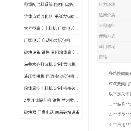
称重配混料系统 昆明自动配料系统 厂家电话
压力环境
适用介质
锥体点式流化器 呼和浩特助流料斗 厂家
公称通径
大号型真空上料机 厂家电话 武汉粉体料管链机
传动方式
厂家电话 自动小袋拆包机
适用领域
破块设备 销售 贵阳粉体真空上料机
运输
乌鲁木齐打散机 定制 管链机
多路换向阀
液压倒桶机 昆明吨包拆包机 定制
过改变阀门
粉体真空上料机 定制 杭州破块器
以下是关于
Z型斗式提升机 销售 兰州柔性螺旋输送机
1. **
破块器 厂家电话 南昌破块设备
2. **
3. **