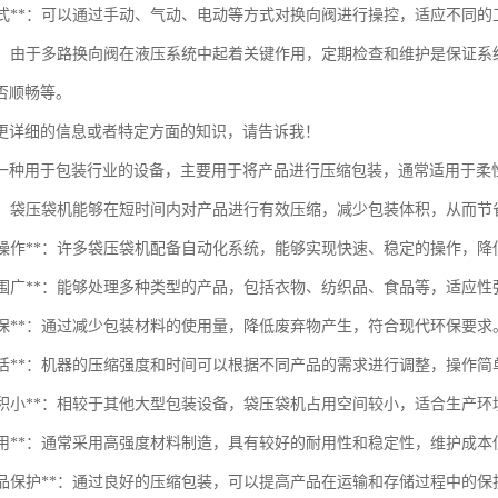
控制方式**：可以通过手动、气动、电动等方式对换向阀进行操控，适应不同
维护**：由于多路换向阀在液压系统中起着关键作用，定期检查和维护是保
否顺畅等。
更详细的信息或者特定方面的知识，请告诉我！
一种用于包装行业的设备，主要用于将产品进行压缩包装，通常适用于柔
压缩**：袋压袋机能够在短时间内对产品进行有效压缩，减少包装体积，从而
自动化操作**：许多袋压袋机配备自动化系统，能够实现快速、稳定的操作，
适用范围广**：能够处理多种类型的产品，包括衣物、纺织品、食品等，适应性
节能环保**：通过减少包装材料的使用量，降低废弃物产生，符合现代环保要求
调整灵活**：机器的压缩强度和时间可以根据不同产品的需求进行调整，操作简
占地面积小**：相较于其他大型包装设备，袋压袋机占用空间较小，适合生产环
机器耐用**：通常采用高强度材料制造，具有较好的耐用性和稳定性，维护成本
改善产品保护**：通过良好的压缩包装，可以提高产品在运输和存储过程中的