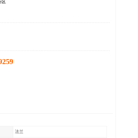
新区
9259
法兰