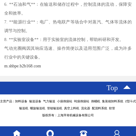
6. **石油和气**：在输送和储存过程中，控制流体的流动，保障安
全和效率。
7. **能源行业**：电厂、热电联产等场合中对蒸汽、气体等流体的
调节与控制。
8. **实验室设备**：用于实验室的流体控制，帮助科研和开发。
气动光圈阀因其响应迅速、操作简便以及适用范围广泛，成为许多
行业中的关键设备。
m.shbpe.b2b168.com
Top
主营产品：卸料设备 输送设备 气力输送 小袋倒袋站 吨袋倒袋站 倒桶机 集装箱卸料系统 Z型斗式
输送机 螺旋输送机 管链输送机 真空上料机 流化器 配混料系统 软管
版权所有：上海拜肯机械设备有限公司