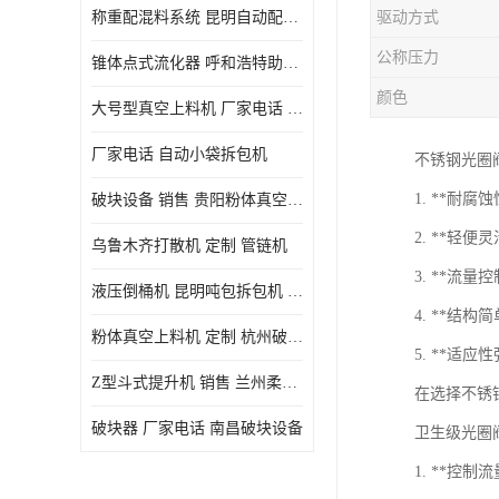
称重配混料系统 昆明自动配料系统 厂家电话
驱动方式
公称压力
锥体点式流化器 呼和浩特助流料斗 厂家
颜色
大号型真空上料机 厂家电话 武汉粉体料管链机
厂家电话 自动小袋拆包机
不锈钢光圈
1. **
破块设备 销售 贵阳粉体真空上料机
2. **
乌鲁木齐打散机 定制 管链机
3. **流
液压倒桶机 昆明吨包拆包机 定制
4. **结
粉体真空上料机 定制 杭州破块器
5. **适
Z型斗式提升机 销售 兰州柔性螺旋输送机
在选择不锈
破块器 厂家电话 南昌破块设备
卫生级光圈
1. **控