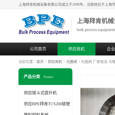
上海拜肯机械
bulk process equipment 
公司首页
供应商机
企业
当前位置：
首页
>
供应商机
>
光圈阀
> 光圈阀 厂家电话 
产品分类
Product
供应链斗式提升机
供应BPE拜肯TCS200链管
散料卸料系统