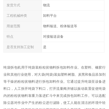
发货方式
物流
工程机械种类
卸料平台
用途范围
物料输送、粉体输送等
特点
对接输送设备
是否支持加工定制
是
吨袋拆包机用于吨袋装粉粒状物料拆包卸料作业。在塑料、橡胶行
业和其他行业使用，对大袋(吨袋)装如塑料树脂、炭黑和食品添加剂
等干燥的粉粒状物料进行拆包卸料作业。它通过提升吨袋至设备进
料口，人工拆开吨袋下料口，打开流量阀并辅以振动装置促使吨袋
内的粉粒状物料靠重力落进贮斗中来完成拆包卸料工作。可以选配
除尘器对作业中产生的粉尘进行滤除，使工人能在清洁的环境中轻