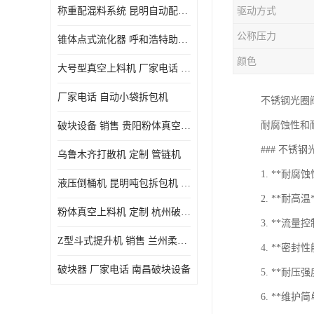
称重配混料系统 昆明自动配料系统 厂家电话
驱动方式
公称压力
锥体点式流化器 呼和浩特助流料斗 厂家
颜色
大号型真空上料机 厂家电话 武汉粉体料管链机
厂家电话 自动小袋拆包机
不锈钢光圈
耐腐蚀性和
破块设备 销售 贵阳粉体真空上料机
### 不锈
乌鲁木齐打散机 定制 管链机
1. **耐
液压倒桶机 昆明吨包拆包机 定制
2. **耐
粉体真空上料机 定制 杭州破块器
3. **流
Z型斗式提升机 销售 兰州柔性螺旋输送机
4. **密
破块器 厂家电话 南昌破块设备
5. **耐
6. **维