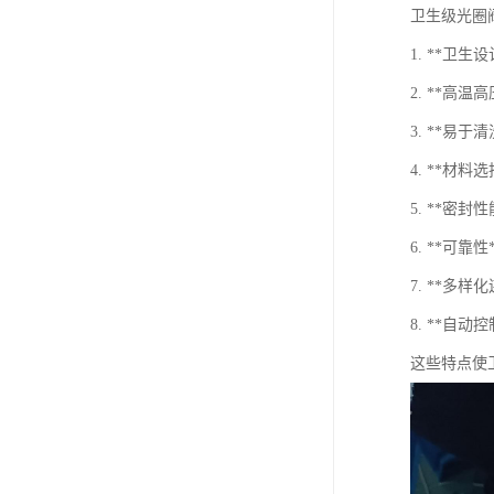
卫生级光圈
1. **卫
2. **高
3. **易
4. **材
5. **密
6. **可
7. **
8. **自
这些特点使