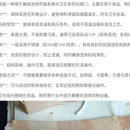
阀是一种用于确保流体传输系统中卫生条件的阀门，主要应用于食品、制
生设计**：阀体采用无死角设计，避免物料滞留和细菌滋生，符合卫生标准。
温高压耐受性**：能够承受高温和高压条件，适用于高温消毒和清洗工艺。
于清洗**：表面光滑，不易附着污垢，通常可采用自动 CIP（就地清洗）系
料选择**：一般采用不锈钢（如304或316L材质），具有良好的抗腐蚀性和耐
封性能**：优良的密封设计，防止泄漏，同时确保流体的纯净性。
靠性**：结构简单，操作可靠，能够适应频繁的开关操作。
多样化连接方式**：可根据需要提供多种连接方式，如焊接、卡箍等，方便与
动控制**：可与自动控制系统结合，实现远程控制和智能化操作。
卫生级光圈阀在食品、制药等行业中成为重要的流体控制设备。