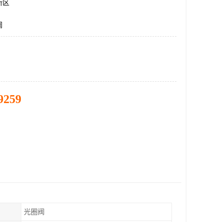
新区
阀
9259
光圈阀