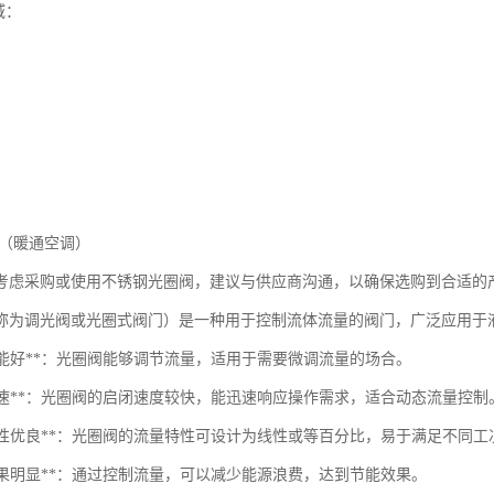
域：
系统（暖通空调）
考虑采购或使用不锈钢光圈阀，建议与供应商沟通，以确保选购到合适的
称为调光阀或光圈式阀门）是一种用于控制流体流量的阀门，广泛应用于
节性能好**：光圈阀能够调节流量，适用于需要微调流量的场合。
响应快速**：光圈阀的启闭速度较快，能迅速响应操作需求，适合动态流量控制
流量特性优良**：光圈阀的流量特性可设计为线性或等百分比，易于满足不同
能效果明显**：通过控制流量，可以减少能源浪费，达到节能效果。