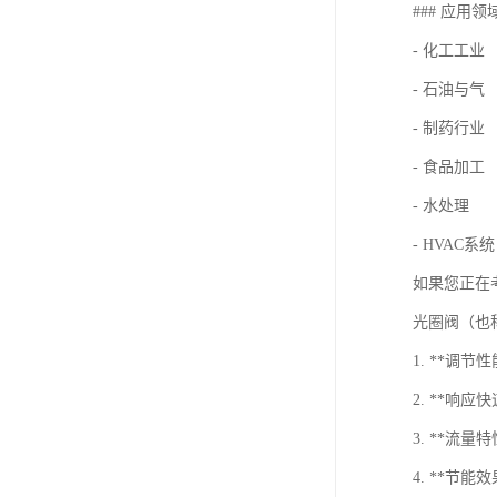
### 应用领
- 化工工业
- 石油与气
- 制药行业
- 食品加工
- 水处理
- HVAC
如果您正在
光圈阀（也
1. **调
2. **
3. **
4. **节