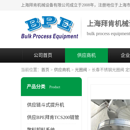
上海拜肯机械
bulk process equipment 
公司首页
供应商机
企业
当前位置：
首页
>
供应商机
>
光圈阀
> 长春不锈钢光圈阀 
产品分类
Product
供应链斗式提升机
供应BPE拜肯TCS200链管
散料卸料系统