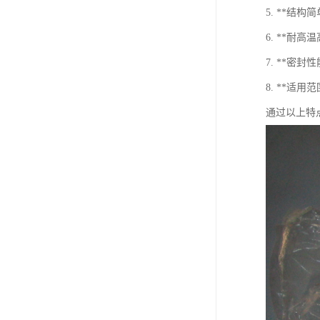
5. **结
6. **
7. **密
8. **适
通过以上特