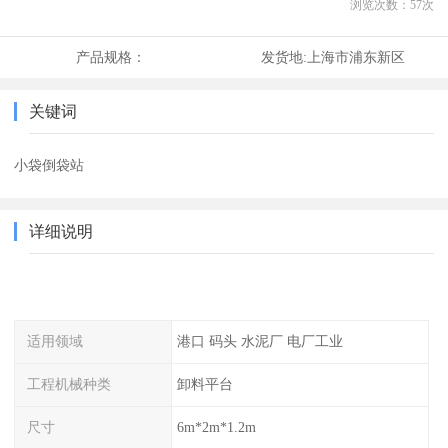
浏览次数：
57
次
产品规格：
发货地:
上海市浦东新区
关键词
小袋倒袋站
详细说明
适用领域
港口 码头 水泥厂 电厂工业
工程机械种类
卸料平台
尺寸
6m*2m*1.2m