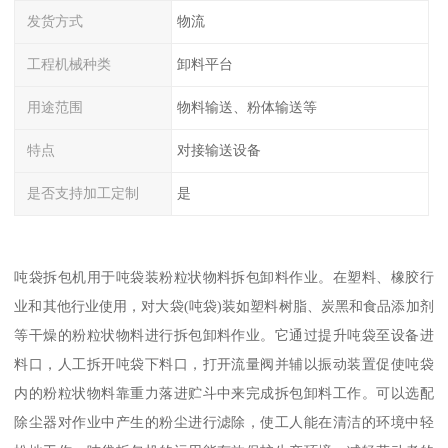
发货方式
物流
工程机械种类
卸料平台
用途范围
物料输送、粉体输送等
特点
对接输送设备
是否支持加工定制
是
吨袋拆包机用于吨袋装粉粒状物料拆包卸料作业。在塑料、橡胶行
业和其他行业使用，对大袋(吨袋)装如塑料树脂、炭黑和食品添加剂
等干燥的粉粒状物料进行拆包卸料作业。它通过提升吨袋至设备进
料口，人工拆开吨袋下料口，打开流量阀并辅以振动装置促使吨袋
内的粉粒状物料靠重力落进贮斗中来完成拆包卸料工作。可以选配
除尘器对作业中产生的粉尘进行滤除，使工人能在清洁的环境中轻