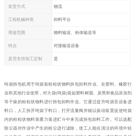
发货方式
物流
工程机械种类
卸料平台
用途范围
物料输送、粉体输送等
特点
对接输送设备
是否支持加工定制
是
吨袋拆包机用于吨袋装粉粒状物料拆包卸料作业。在塑料、橡胶行
业和其他行业使用，对大袋(吨袋)装如塑料树脂、炭黑和食品添加剂
等干燥的粉粒状物料进行拆包卸料作业。它通过提升吨袋至设备进
料口，人工拆开吨袋下料口，打开流量阀并辅以振动装置促使吨袋
内的粉粒状物料靠重力落进贮斗中来完成拆包卸料工作。可以选配
除尘器对作业中产生的粉尘进行滤除，使工人能在清洁的环境中轻