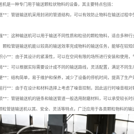
送机是一种专门用于输送颗粒状物料的设备，其主要特点包括：
封闭输送**：管链输送机采用封闭的管道结构，可以有效防止物料在输送过
适应性强**：这种输送机可以用于输送不同性质和粒径的颗粒物料，适合多种
输送**：颗粒管链输送机能以较高的输送效率完成物料的输送任务，能够在较
占地面积小**：由于其设计的紧凑性，可以在空间有限的场所进行安装和使用
灵活布局**：可以根据实际需要设计成不同的输送路线，灵活配置，满足不同
维护简便**：结构简单，易于维护和保养，减少了设备的停机时间，提高了生产
低噪音运行**：由于在设计和材料选择上考虑了噪音控制，因此运行时噪音相
不易磨损**：管链输送机的链条和输送管道一般选用耐磨材料，可以承受较长
颗粒管链输送机以其、安全、灵活等特点，广泛应用于各类颗粒物料的输