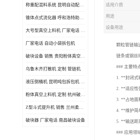
称重配混料系统 昆明自动配料系统 厂家电话
适用介质
用途
锥体点式流化器 呼和浩特助流料斗 厂家
设备用途
大号型真空上料机 厂家电话 武汉粉体料管链机
厂家电话 自动小袋拆包机
颗粒管链输
链条或钢丝
破块设备 销售 贵阳粉体真空上料机
### 主要特
乌鲁木齐打散机 定制 管链机
1. **封
液压倒桶机 昆明吨包拆包机 定制
2. **适
粉体真空上料机 定制 杭州破块器
3. **占
Z型斗式提升机 销售 兰州柔性螺旋输送机
4. **维
破块器 厂家电话 南昌破块设备
5. **输
### 应用领