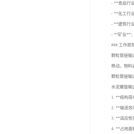
- **食品
- **化工
- **建筑
- **矿业
### 工作原
颗粒管链输
移动。物料
颗粒管链输
水泥螺旋输
1. **
2. **
3. **
4. **