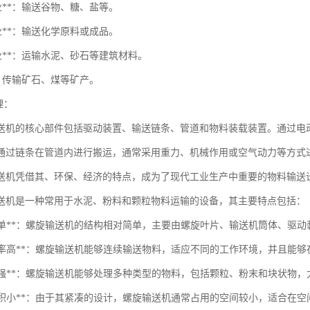
行业**：输送谷物、糖、盐等。
行业**：输送化学原料或成品。
行业**：运输水泥、砂石等建筑材料。
**：传输矿石、煤等矿产。
理：
送机的核心部件包括驱动装置、输送链条、管道和物料装载装置。通过电
通过链条在管道内进行搬运，通常采用重力、机械作用或空气动力等方式
送机凭借其、环保、经济的特点，成为了现代工业生产中重要的物料输送
送机是一种常用于水泥、粉料和颗粒物料运输的设备，其主要特点包括：
结构简单**：螺旋输送机的结构相对简单，主要由螺旋叶片、输送机筒体、驱
输送效率高**：螺旋输送机能够连续输送物料，适应不同的工作环境，并且
适应性强**：螺旋输送机能够处理多种类型的物料，包括颗粒、粉末和块状物
占地面积小**：由于其紧凑的设计，螺旋输送机通常占用的空间较小，适合在