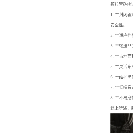
颗粒管链输
1. **
安全性。
2. **
3. **
4. **
5. **
6. **
7. **
8. **
综上所述，