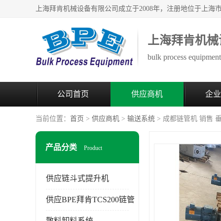
上海拜肯机械
bulk process equipment 
公司首页
供应商机
企业
当前位置：
首页
>
供应商机
>
输送系统
> 成都链管机 销售
产品分类
Product
供应链斗式提升机
供应BPE拜肯TCS200链管
散料卸料系统