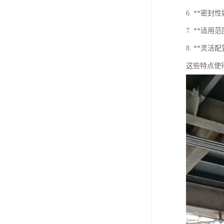
6. **
7. **适
8. **灵
这些特点使