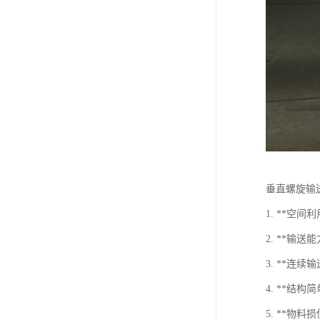
垂直螺旋输
1. **
2. **
3. **连
4. **结
5. **