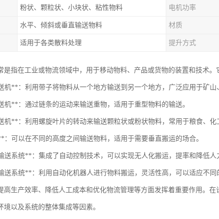
粉状、颗粒状、小块状、粘性物料
电机功率
水平、倾斜或垂直输送物料
材质
适用于各类散料处理
提升方式
常是指在工业或物流领域中，用于移动物料、产品或货物的装置和技术。
带式输送机**：利用带子将物料从一个地方输送到另一个地方，广泛应用于矿
条输送机**：通过链条的运动来输送重物，适用于重型物料的输送。
螺旋输送机**：利用螺旋叶片的转动来输送颗粒状或粉状物料，常用于粮食、
降机**：可以在不同的高度之间输送物料，适用于需要垂直搬运的场合。
自动化输送系统**：集成了自动控制技术，可以实现无人化搬运，提率和降低人
机器人输送系统**：利用自动化机器人进行物料搬运，灵活性高，可以适应不
提高生产效率、降低人工成本和优化物流管理等方面发挥着重要作用。在
环境以及系统的整体集成等因素。