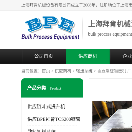
上海拜肯机械
bulk process equipment 
公司首页
供应商机
企业
当前位置：
首页
>
供应商机
>
输送系统
> 垂直螺旋输送机 
产品分类
Product
供应链斗式提升机
供应BPE拜肯TCS200链管
散料卸料系统