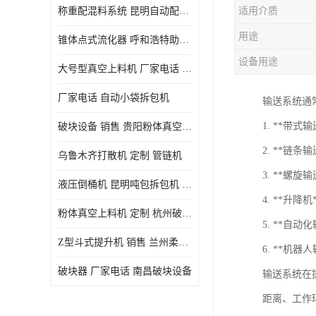
称重配混料系统 昆明自动配料系统 厂家电话
适用介质
用途
锥体点式流化器 呼和浩特助流料斗 厂家
设备用途
大号型真空上料机 厂家电话 武汉粉体料管链机
厂家电话 自动小袋拆包机
输送系统通
1. **
破块设备 销售 贵阳粉体真空上料机
2. **链
乌鲁木齐打散机 定制 管链机
3. **
液压倒桶机 昆明吨包拆包机 定制
4. **升
粉体真空上料机 定制 杭州破块器
5. **
Z型斗式提升机 销售 兰州柔性螺旋输送机
6. **
破块器 厂家电话 南昌破块设备
输送系统在
距离、工作