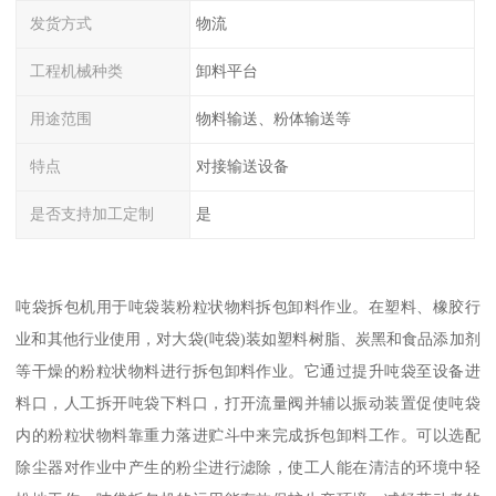
发货方式
物流
工程机械种类
卸料平台
用途范围
物料输送、粉体输送等
特点
对接输送设备
是否支持加工定制
是
吨袋拆包机用于吨袋装粉粒状物料拆包卸料作业。在塑料、橡胶行
业和其他行业使用，对大袋(吨袋)装如塑料树脂、炭黑和食品添加剂
等干燥的粉粒状物料进行拆包卸料作业。它通过提升吨袋至设备进
料口，人工拆开吨袋下料口，打开流量阀并辅以振动装置促使吨袋
内的粉粒状物料靠重力落进贮斗中来完成拆包卸料工作。可以选配
除尘器对作业中产生的粉尘进行滤除，使工人能在清洁的环境中轻