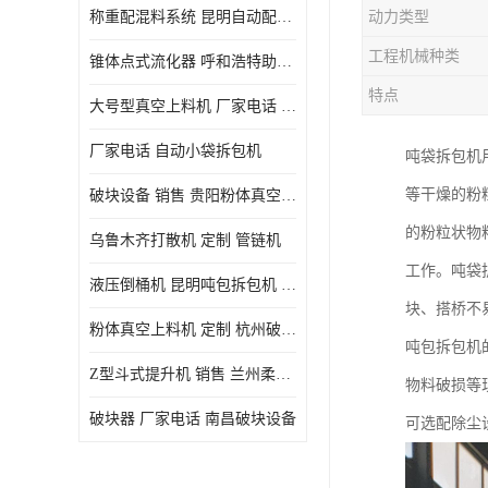
称重配混料系统 昆明自动配料系统 厂家电话
动力类型
工程机械种类
锥体点式流化器 呼和浩特助流料斗 厂家
特点
大号型真空上料机 厂家电话 武汉粉体料管链机
厂家电话 自动小袋拆包机
吨袋拆包机
等干燥的粉
破块设备 销售 贵阳粉体真空上料机
的粉粒状物
乌鲁木齐打散机 定制 管链机
工作。吨袋
液压倒桶机 昆明吨包拆包机 定制
块、搭桥不
粉体真空上料机 定制 杭州破块器
吨包拆包机的
Z型斗式提升机 销售 兰州柔性螺旋输送机
物料破损等
破块器 厂家电话 南昌破块设备
可选配除尘