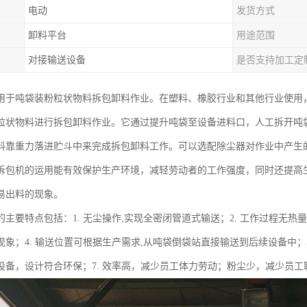
电动
发货方式
卸料平台
用途范围
对接输送设备
是否支持加工定
用于吨袋装粉粒状物料拆包卸料作业。在塑料、橡胶行业和其他行业使用，
粒状物料进行拆包卸料作业。它通过提升吨袋至设备进料口，人工拆开吨
料靠重力落进贮斗中来完成拆包卸料工作。可以选配除尘器对作业中产生
拆包机的运用能有效保护生产环境，减轻劳动者的工作强度，同时还提高
易出料的现象。
主要特点包括：1. 无尘操作,实现全密闭管道式输送；2. 工作过程无热量
现象；4. 输送位置可根据生产需求,从吨袋倒袋站直接输送到后续设备中；
设备，设计符合环保；7. 效率高，减少员工体力劳动；粉尘少，减少员工