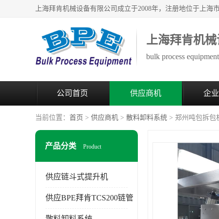
上海拜肯机械
bulk process equipment 
公司首页
供应商机
企业
当前位置：
首页
>
供应商机
>
散料卸料系统
> 郑州吨包拆包
产品分类
Product
供应链斗式提升机
供应BPE拜肯TCS200链管
散料卸料系统